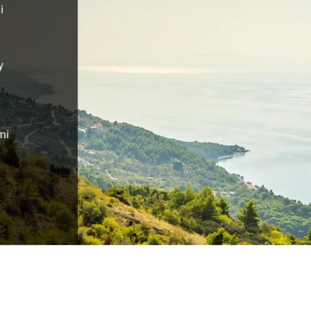
i
y
mi