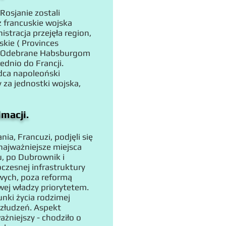
 Rosjanie zostali
z francuskie wojska
tracja przejęła region,
skie ( Provinces
nie. Odebrane Habsburgom
ednio do Francji.
ca napoleoński
za jednostki wojska,
macji.
ia, Francuzi, podjęli się
 najważniejsze miejsca
u, po Dubrownik i
czesnej infrastruktury
wych, poza reformą
owej władzy priorytetem.
ki życia rodzimej
 złudzeń. Aspekt
ważniejszy - chodziło o