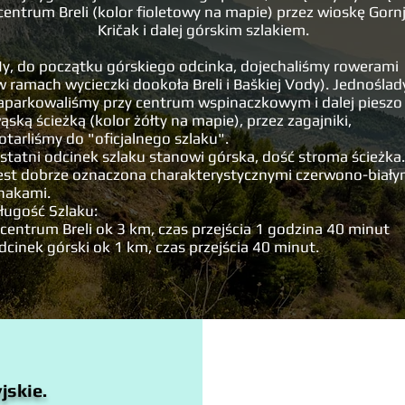
centrum Breli (kolor fioletowy na mapie) przez wioskę Gornj
Kričak i dalej górskim szlakiem.
y, do początku górskiego odcinka, dojechaliśmy rowerami
w ramach wycieczki dookoła Breli i Baškiej Vody). Jednoślad
aparkowaliśmy przy centrum wspinaczkowym i dalej pieszo
ąską ścieżką (kolor żółty na mapie), przez zagajniki,
otarliśmy do "oficjalnego szlaku".
statni odcinek szlaku stanowi górska, dość stroma ścieżka.
est dobrze oznaczona charakterystycznymi czerwono-biały
nakami.
ługość Szlaku:
 centrum Breli ok 3 km, czas przejścia 1 godzina 40 minut
dcinek górski ok 1 km, czas przejścia 40 minut.
jskie.