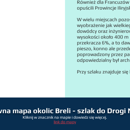
Również dla Francuzów w
opuścili Prowincje Iliry
W wielu miejscach pozost
wyobrażenie jak wielkie
dowódcy oraz inżynierow
wysokości około 400 m n
przekracza 6%, a to daw
pieszo, konno ale prze
poprowadzony przez pa
odpowiedzialny był arch
Przy szlaku znajduje się 
wna mapa okolic Breli - szlak do Drogi
Kliknij w znacznik na mapie i dowiedz się więcej.
link do mapy