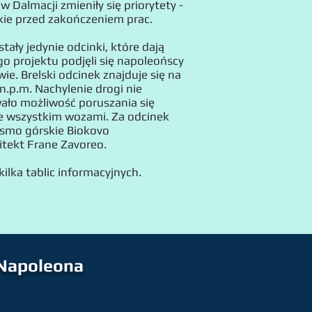
 Dalmacji zmieniły się priorytety -
jskie przed zakończeniem prac.
ały jedynie odcinki, które dają
go projektu podjęli się napoleońscy
ie. Brelski odcinek znajduje się na
.p.m. Nachylenie drogi nie
ało możliwość poruszania się
de wszystkim wozami. Za odcinek
smo górskie Biokovo
itekt Frane Zavoreo.
kilka tablic informacyjnych.
 Napoleona