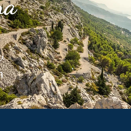
na
w
m