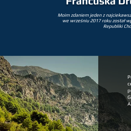
Francuska Dr
Moim zdaniem jeden z najciekawszy
we wrześniu 2017 roku został wpi
Republiki Cho
P
c
p
G
A