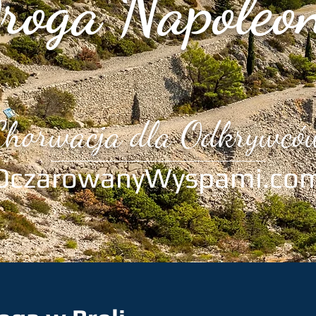
roga Napoleo
Chorwacja dla Odkrywcó
OczarowanyWyspami.co