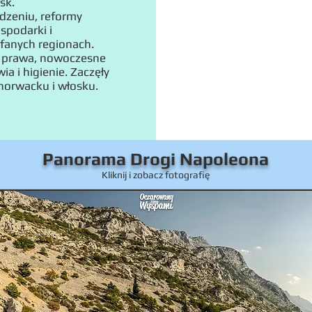
sk.
adzeniu, reformy
spodarki i
fanych regionach.
prawa, nowoczesne
ia i higienie. Zaczęły
horwacku i włosku.
Panorama Drogi Napoleona
Kliknij i zobacz fotografię