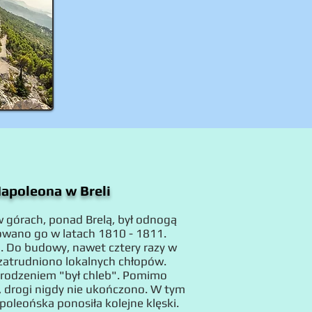
apoleona w Breli
w górach, ponad Brelą, był odnogą
wano go w latach 1810 - 1811.
. Do budowy, nawet cztery razy w
atrudniono lokalnych chłopów.
rodzeniem "był chleb". Pomimo
, drogi nigdy nie ukończono. W tym
apoleońska ponosiła kolejne klęski.