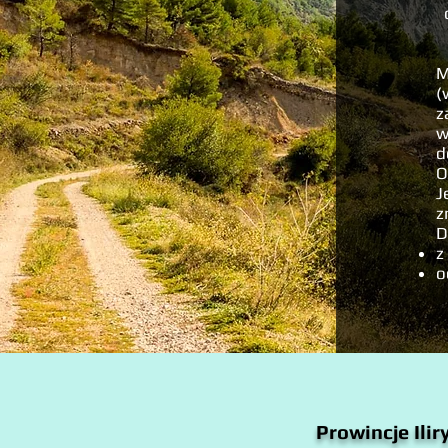
M
(
z
w
d
O
J
z
D
z
o
Prowincje Iliry