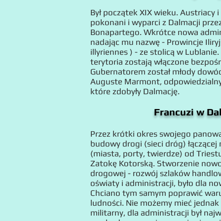
Był początek XIX wieku. Austriacy i
pokonani i wyparci z Dalmacji prze
Bonapartego. Wkrótce nowa adminis
nadając mu nazwę - Prowincje Iliryj
illyriennes ) - ze stolicą w Lubla
terytoria zostają włączone bezpośr
Gubernatorem został młody dowód
Auguste Marmont, odpowiedzialny 
które zdobyły Dalmację.
Francuzi w Dal
Przez krótki okres swojego panowan
budowy drogi (sieci dróg) łączącej
(miasta, porty, twierdze) od Triest
Zatokę Kotorską. Stworzenie nowo
drogowej - rozwój szlaków handlo
oświaty i administracji, było dla n
Chciano tym samym poprawić warun
ludności. Nie możemy mieć jednak
militarny, dla administracji był naj