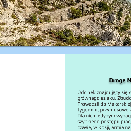
Droga N
Odcinek znajdujący się 
głównego szlaku. Zbudo
Prowadził do Makarskiej
tygodniu, przymusowo z
Dla nich jedynym wynag
szybkiego postępu prac
czasie, w Rosji, armia n