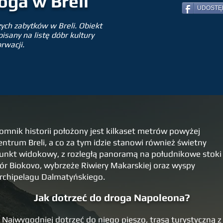
oga w Breli
UDOSTĘ
ch zabytków w Breli. Obiekt
sany na listę dóbr kultury
rwacji.
omnik historii położony jest kilkaset metrów powyżej
entrum Breli, a co za tym idzie stanowi również świetny
unkt widokowy, z rozległą panoramą na południkowe stoki
ór Biokovo, wybrzeże Riwiery Makarskiej oraz wyspy
rchipelagu Dalmatyńskiego.
Jak dotrzeć do droga Napoleona?
Najwygodniej dotrzeć do niego pieszo, trasą turystyczną z