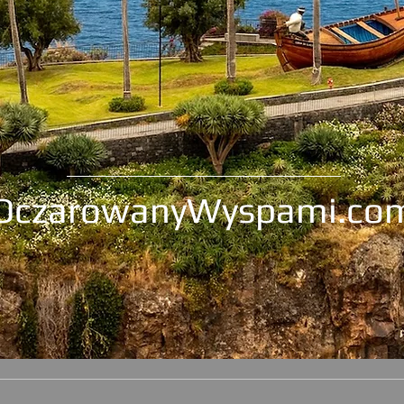
OczarowanyWyspami.co