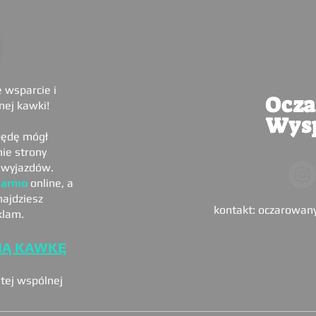
 wsparcie i
Ocz
nej kawki!
Wys
będę mógł
ie strony
h wyjazdów.
darmo
online, a
najdziesz
kontakt:
oczarowan
klam.
NĄ KAWKĘ
tej wspólnej