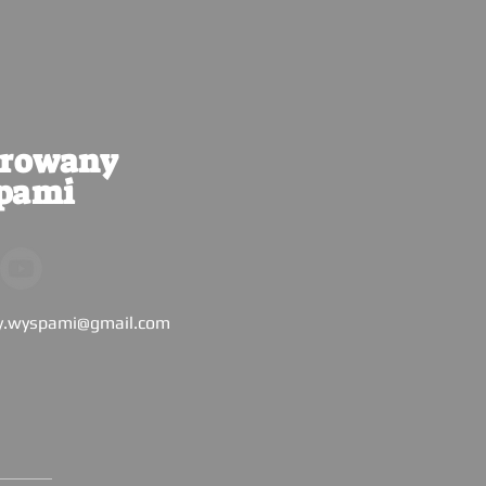
arowany
pami
y.wyspami@gmail.com