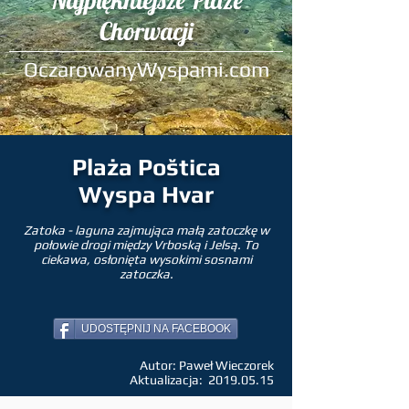
Najpiękniejsze Plaże
Chorwacji
OczarowanyWyspami.com
Plaża Poštica
Wyspa Hvar
Zatoka - laguna zajmująca małą zatoczkę w
połowie drogi między Vrboską i Jelsą. To
ciekawa, osłonięta wysokimi sosnami
zatoczka.
UDOSTĘPNIJ NA FACEBOOK
Autor: Paweł Wieczorek
Aktualizacja:
2019.05.15