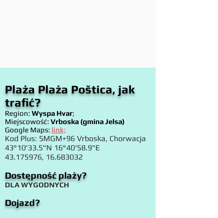
Plaża Plaża Poštica, jak
trafić?
Region:
Wyspa Hvar
;
Miejscowość:
Vrboska (gmina Jelsa)
Google Maps:
link;
Kod Plus: 5MGM+96 Vrboska, Chorwacja
43°10'33.5"N 16°40'58.9"E
43.175976
,
16.683032
Dostępność plaży?
DLA WYGODNYCH
Dojazd?