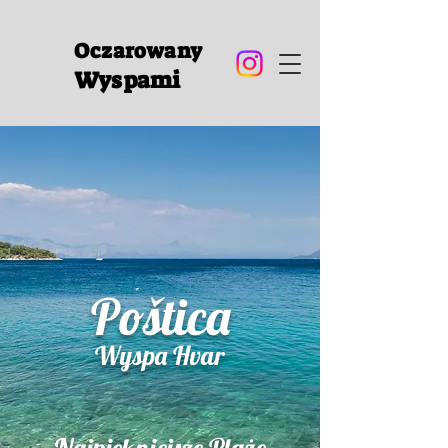
Oczarowany
Wyspami
Poštica
Wyspa Hvar