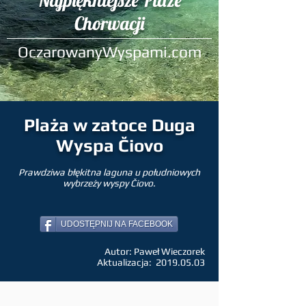
Najpiękniejsze Plaże
Chorwacji
OczarowanyWyspami.com
Plaża w zatoce Duga
Wyspa Čiovo
Prawdziwa błękitna laguna u południowych
wybrzeży wyspy Čiovo.
UDOSTĘPNIJ NA FACEBOOK
Autor: Paweł Wieczorek
Aktualizacja:
2019.05.03