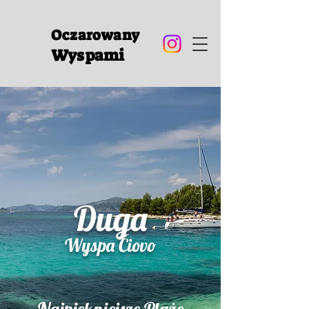
Oczarowany
Wyspami
Duga
Wyspa Čiovo