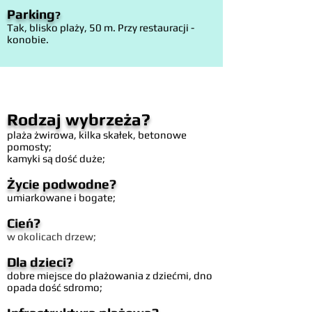
Parking
?
Tak, blisko plaży, 50 m. Przy restauracji -
konobie.
Rodzaj wybrzeża?
plaża żwirowa, kilka skałek, betonowe
pomosty;
kamyki są dość duże;
Życie podwodne?
umiarkowane i bogate;
Cień?
w okolicach drzew;
Dla dzieci?
dobre miejsce do plażowania z dziećmi, dno
opada dość sdromo;