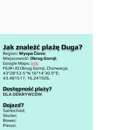
Jak znaleźć plażę Duga?
Region:
Wyspa Čiovo
;
Miejscowość:
Okrug Gornji
;
Google Maps:
link;
F6JR+JQ Okrug Gornji, Chorwacja;
43°28'53.5"N 16°14'30.9"E;
43.481517
,
16.241926
.
Dostępność plaży?
DLA ODKRYWCÓW
.
Dojazd?
Samochód;
Skuter;
Rower;
Pieszo.