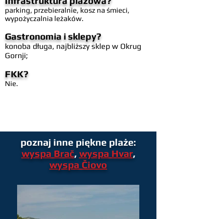
Infrastruktura plażowa?
parking, przebieralnie, kosz na śmieci,
wypożyczalnia leżaków.
Gastronomia i sklepy?
​konoba długa, najbliższy sklep w Okrug
Gornji;
FKK?
Nie.
poznaj inne piękne plaże:
wyspa Brač
,
wyspa Hvar
,
wyspa Čiovo