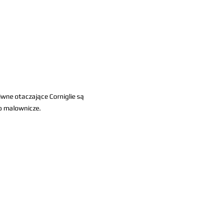
liwne otaczające Corniglie są 
o malownicze.