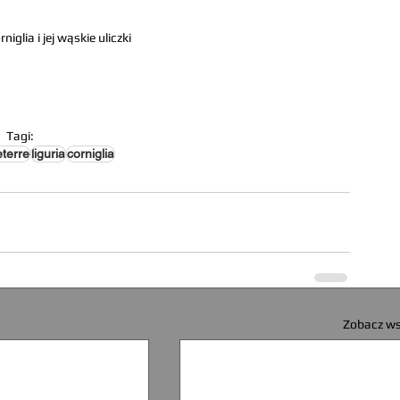
niglia i jej wąskie uliczki
Tagi:
eterre
liguria
corniglia
Zobacz ws