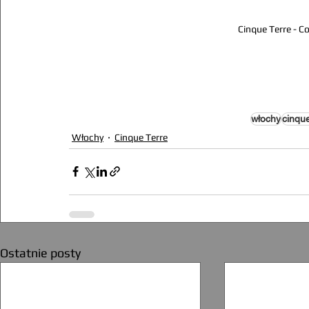
Cinque Terre - Cor
włochy
cinqu
Włochy
Cinque Terre
Ostatnie posty