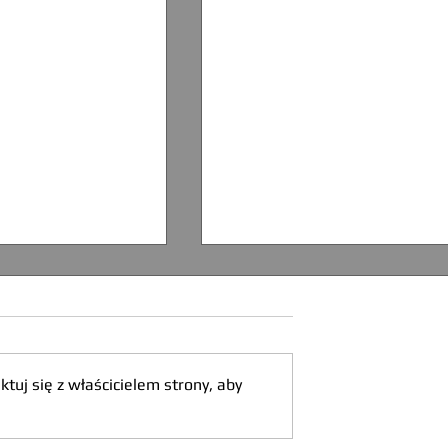
tuj się z właścicielem strony, aby
Cinque Terre - Monteross
e - Riomaggiore