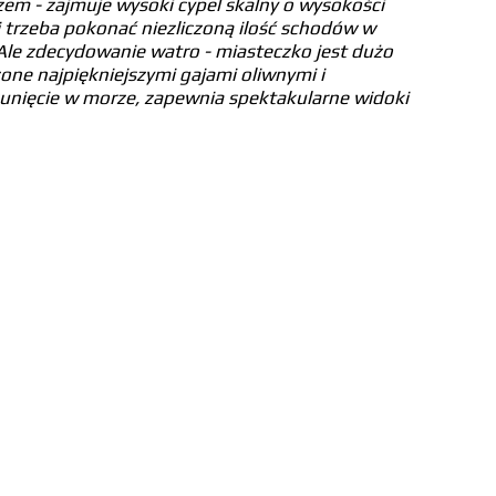
zem - zajmuje wysoki cypel skalny o wysokości 
i trzeba pokonać niezliczoną ilość schodów w 
Ale zdecydowanie watro - miasteczko jest dużo 
zone najpiękniejszymi gajami oliwnymi i 
sunięcie w morze, zapewnia spektakularne widoki 