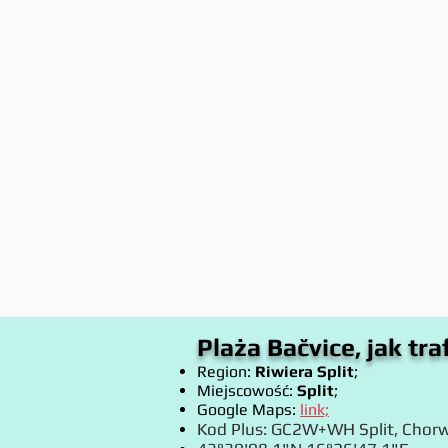
Plaża Bačvice, jak tra
Region:
Riwiera Split
;
Miejscowość:
Split
;
Google Maps:
link;
Kod Plus: GC2W+WH Split, Chorw