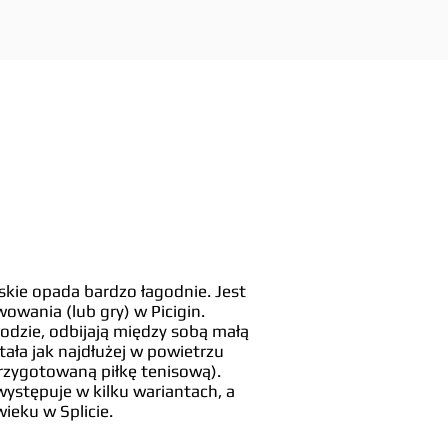
kie opada bardzo łagodnie. Jest
owania (lub gry) w Picigin.
wodzie, odbijają między sobą małą
stała jak najdłużej w powietrzu
rzygotowaną piłkę tenisową).
 występuje w kilku wariantach, a
ieku w Splicie.