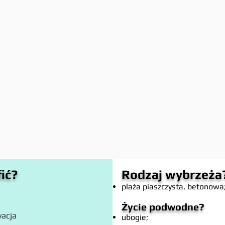
fić?
Rodzaj wybrzeża
plaża piaszczysta, betonowa;
Życie podwodne?
acja
ubogie;​