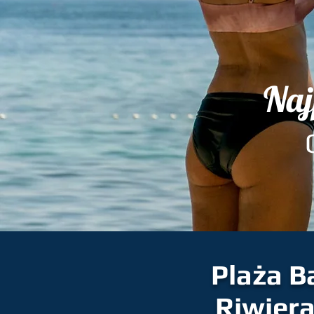
Naj
Plaża B
Riwiera