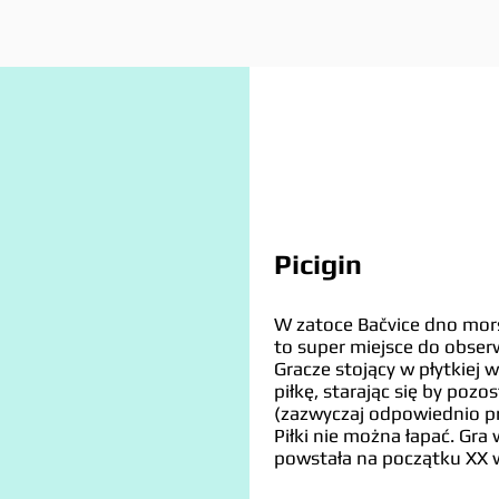
Picigin
W zatoce Bačvice dno mors
to super miejsce do obserw
Gracze stojący w płytkiej 
piłkę, starając się by pozo
(zazwyczaj odpowiednio p
Piłki nie można łapać. Gra
powstała na początku XX w