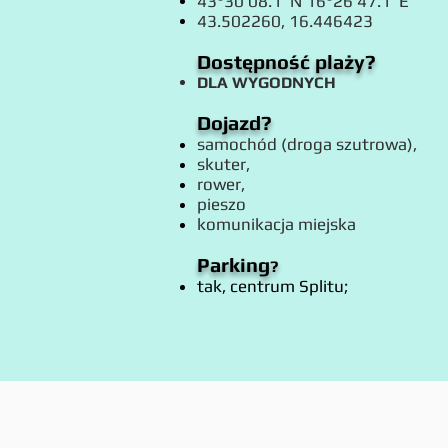
43°30'08.1"N 16°26'47.1"E
43.502260, 16.446423
Dostępność plaży?
DLA WYGODNYCH
Dojazd?
samochód (droga szutrowa),
skuter,
rower,
pieszo
komunikacja miejska
Parking
?
tak, centrum Splitu;