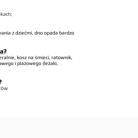
ikach;
ania z dziećmi, dno opada bardzo
wa?
eralnie, kosz na śmieci, ratownik,
owego i plażowego (leżaki,
?
arów