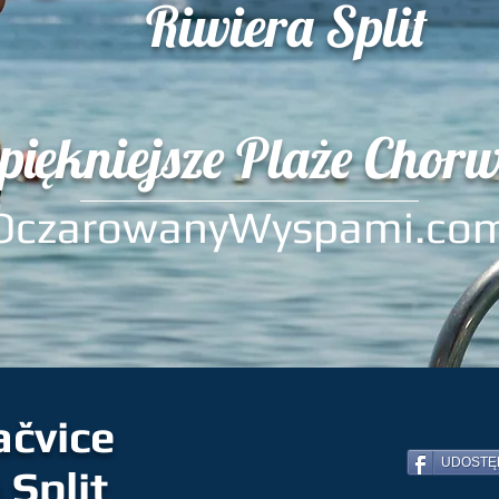
Riwiera Split
piękniejsze Plaże Chorw
OczarowanyWyspami.co
ačvice
UDOSTĘ
 Split