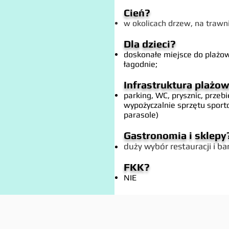
Cień?
w okolicach drzew, na trawn
Dla dzieci?
doskonałe miejsce do plażow
łagodnie;
Infrastruktura plażo
parking, WC, prysznic, przebi
wypożyczalnie sprzętu sport
parasole)
Gastronomia i sklepy
duży wybór restauracji i b
FKK?
NIE