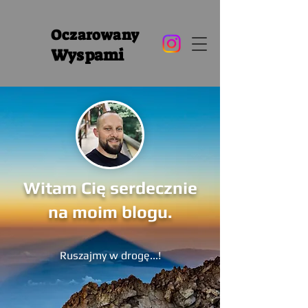
Oczarowany
Wyspami
Witam Cię serdecznie
na moim blogu.
Ruszajmy w drogę...!