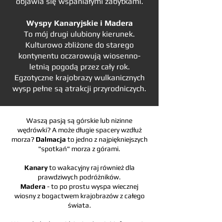
objawia się wspaniałymi zabytkami.
Wyspy Kanaryjskie i Madera
To mój drugi ulubiony kierunek.
Kulturowo zbliżone do starego
kontynentu oczarowują wiosenno-
letnią pogodą przez cały rok.
Egzotyczne krajobrazy wulkanicznych
wysp pełne są atrakcji przyrodniczych.
Waszą pasją są górskie lub nizinne
wędrówki? A może długie spacery wzdłuż
morza?
Dalmacja
to jedno z najpiękniejszych
"spotkań" morza z górami.
Kanary
to wakacyjny raj również dla
prawdziwych podróżników.
Madera
- to po prostu wyspa wiecznej
wiosny z bogactwem krajobrazów z całego
świata.