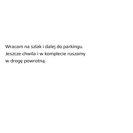
Wracam na szlak i dalej do parkingu. 
Jeszcze chwila i w komplecie ruszamy 
w drogę powrotną. 
Jak oceniamy wycieczkę? Nikt z 
nas nie spodziewał się, tego co 
odkrył w Dolinie Blacy. To 
wyjątkowe miejsce na mapie 
chorwackiego wybrzeża. 
Doskonale zachowany obraz 
symbiozy: człowieka z naturą, 
wiary z nauką, historii ze 
współczesnością. Warto 
oderwać się na chwilę od 